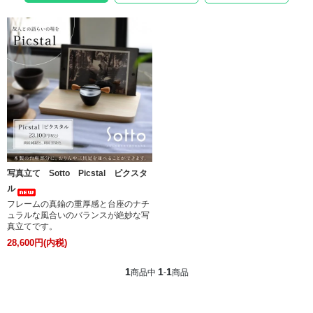
写真立て Sotto Picstal ピクスタ
ル
フレームの真鍮の重厚感と台座のナチ
ュラルな風合いのバランスが絶妙な写
真立てです。
28,600円(内税)
1
1
1
商品中
-
商品