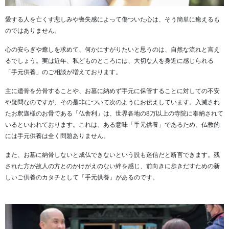
愛する人を亡くす悲しみや喪失感によって傷ついた心は、そう簡単に癒えるも
のではありません。
心の安らぎや癒しを求めて、何かにすがりたいと思うのは、自然な流れと言え
るでしょう。実は近年、私どものところには、大切な人を身近に感じられる
「手元供養」のご相談が増えております。
主に遺骨を分骨することや、お墓に納めず手元に保管することに対しての不安
や疑問なのですが、その是非について次のようにお伝えしています。入滅され
たお釈迦様のお骨である「仏舎利」は、世界各地の8万以上の寺院に奉納されて
いるといわれております。これは、ある意味「手元供養」であるため、仏教的
には手元供養は全く問題ありません。
また、お墓に納骨しないと成仏できないという説も迷信だと断言できます。残
された方が故人の方とのかけがえのない絆を感じ、前向きに歩きだすための新
しいご供養のカタチとして「手元供養」があるのです。