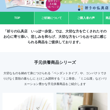
TOP
ご祈祷について
ご購入者の声
商
「祈りの仏具店 いっぽ一歩堂」では、大切な方を亡くされたその
お心に寄り添い、悲しみを和らげ、大切な方をいつもおそばに感じ
られる商品をご提供しております。
手元供養商品シリーズ
大切なものを納めて身につけられる「ペンダントタイプ」や、コンパクトでさ
りげなく普段の暮らしに とけこみ調和する「ミニ骨壺」「ミニ仏壇」などバリ
エーション豊かな手元供養商品をご紹介します