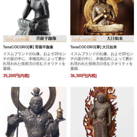
TanaCOCORO[掌] 菩薩半跏像
TanaCOCORO[掌] 大日如来
イスムブランドの仏像。およそ20セン
イスムブランドの仏像。およそ20セン
チの姿の中に、本物志向によって磨か
チの姿の中に、本物志向によって磨か
れ培われた技術力の生むクオリティを
れ培われた技術力の生むクオリティを
凝縮。
凝縮。
35,200円(内税)
36,300円(内税)