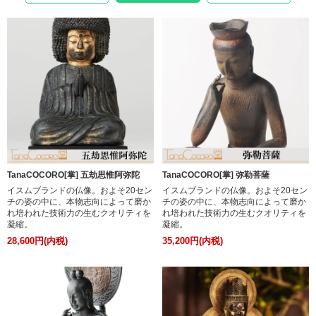
TanaCOCORO[掌] 五劫思惟阿弥陀
TanaCOCORO[掌] 弥勒菩薩
イスムブランドの仏像。およそ20セン
イスムブランドの仏像。およそ20セン
チの姿の中に、本物志向によって磨か
チの姿の中に、本物志向によって磨か
れ培われた技術力の生むクオリティを
れ培われた技術力の生むクオリティを
凝縮。
凝縮。
28,600円(内税)
35,200円(内税)