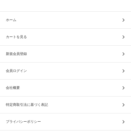
は、ご返送となります）
弊社から発行した着払い伝票（ヤマト運輸または日本郵便
ホーム
（ゆうパック））を梱包箱の見えやすいところに貼付して
ください。
カートを見る
③ボックスを宅配業者へ引き渡します。
梱包が完了しましたら、ヤマト運輸に集荷依頼をして出荷
新規会員登録
ください。
＊宅配会社に引き渡し時に、購入したコースのサイズ以内
会員ログイン
で引き受けされているかを必ずご確認ください。
④お品が「還源（げんげん）」到着。
会社概要
お品は、到着後に慎重に開梱され、お品をお焚き上げ可能
かどうかを確認させていただきます。
特定商取引法に基づく表記
お焚き上げ（還帰供養）申込書と受注データを照合して、
受付完了となります。
プライバシーポリシー