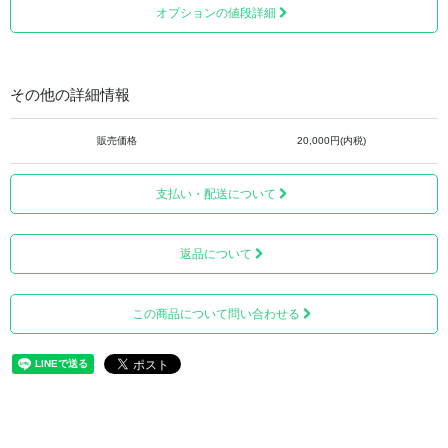
オプションの値段詳細
■個別のお焚き上げ供養が可能です。（有料オプショ
ン）
その他の詳細情報
ご自分のお品だけのためにご供養（お焚き上げ）を行って
ほしいという方には、ご希望される場合は個別にお焚き上
販売価格
20,000円(内税)
げを行い、実際に還源にて立ち合うことも可能です。
（個別のお焚き上げは、＋15,000円の追加料金がかかりま
支払い・配送について
す）
返品について
この商品について問い合わせる