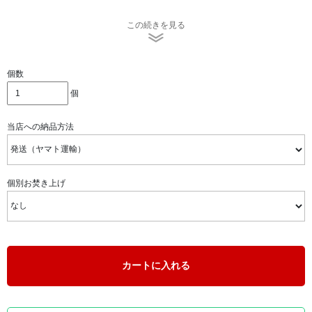
ご供養（お焚き上げ）する神棚は、3辺（奥行・幅・高さ)
この続きを見る
の合計サイズが200ｃｍ以内の梱包箱に封入後、ヤマト運輸
に集荷依頼をして出荷するだけでですので手続きは簡単で
安心です。
個数
個
当店への納品方法
個別お焚き上げ
2020年から続く新型コロナウイルスの影響で、在宅期間が
長く、身の回りを整理する方が増えています。
一方、終活の一環として生前整理をされる方も増えている
カートに入れる
中で、「粗末に扱えない品物」の処分方法にお困りになら
れる方も多く、「お焚き上げ」の需要が高まっておりま
す。