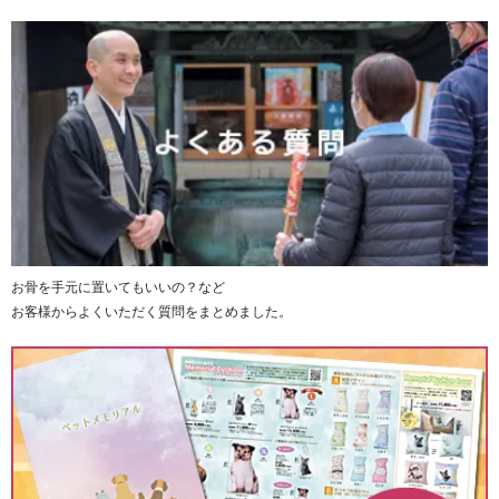
■いのりのお焚き上げサービス ご利
用ステップ
お骨を手元に置いてもいいの？など
①オンラインサイトからコースを選び、ご購入（決
お客様からよくいただく質問をまとめました。
済完了）ください。
■価格に含まれるもの
・お焚き上げ供養料
・お焚き上げ申し込みセット送料
・お焚き上げできないお品の処理費用
・寺院へ配送伝票（着払い：ヤマト運輸）
・お焚き上げ証明書発行手数料