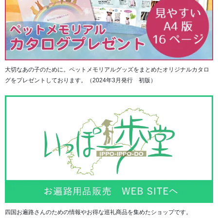
②お申込書に必要事項をご記入の上、お品を封入く
ださい。
お申込み後、郵便（クリックポスト）にて「お焚き上げ申
し込みセット」が届きます。
大切なあの子のために。ペットメモリアルグッズをまとめたオリジナルカタロ
１）「お焚き上げ（還帰供養）申込書」に必要事項を記入
グをプレゼントしております。（2024年3月発行 初版）
ください。
２）セットに同封されている「配送伝票（着払い）」に品
名をご記入ください。
３）お品をお焚き上げ（還帰供養）申込書と共に、梱包箱
に封入ください。
大きさ：3辺（奥行・幅・高さ)の合計サイズが200ｃｍ以内
重量 ：30ｋｇまで
＊梱包箱はご自身で用意いただきますので、3辺（奥行・
幅・高さ)の合計サイズが、ご注文コースのサイズと重量を
超過しないようにお気を付けください。サイズ超過や重量
超過の場合は、追加料金のお支払い確認後のお受け取りと
四国お遍路さんのための情報やお得な巡礼商品を集めたショップです。
なります。（配送会社の保管期限までご入金が無い場合