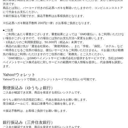
方法です。
商品とは別に、バーコード付きの払込票ハガキを郵送いたしますので、コンビニエンスストア
にて代金をお支払ください。
※銀行振込も可能ですが、振込手数料はお客様負担となります。
※払込票ハガキ郵送手数料 200円(一律）がお客様ご負担となります。
■ご注意
・ご利用にあたり審査がございます。審査結果によっては「GMO後払い」をご利用いただけな
い場合がございますので、その場合には別のお支払方法へ変更をお願いします。
・1回あたりのご利用限度額は、50,000円（税込み）未満です。
・商品のお届け先が「運送会社留め」「郵便局留め」、また「学校」「病院」「ホテル」など
一時滞在となるご住所の場合は、後払いサービスをご利用いただけません。 ※お届け先が勤務
先の場合はご利用いただけますのでご住所の後に「勤務先」とご入力ください。
・「GMO後払い」はGMOペイメントサービス株式会社が提供するサービスです。当社はGMO
ペイメントサービス株式会社に対しサービスの範囲内で個人情報を提供し、代金債権を譲渡し
ます。
Yahoo!ウォレット
Yahoo!ウォレットで登録したクレジットカードでのお支払いが可能です。
郵便振込み（ゆうちょ銀行）
ご入金が確認でき次第、商品を発送する前払いシステムです。
ゆうちょ銀行の当店指定口座に、代金お振込みをお願い致します。
受注確認メールにて、振込口座番号のご連絡を致します。
※振込手数料は、お客様ご負担でお願い致します。
銀行振込み（三井住友銀行）
ご入金が確認でき次第、商品を発送する前払いシステムです。