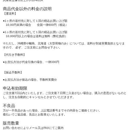
兵庫県宝塚市野上1-5-10-401A
商品代金以外の料金の説明
【運送料】
●1ヶ所の送付先に対して１回の税込お買い上げ額
10,00円未満の場合 全国一律600円（税込）
●1ヶ所の送付先に対して１回の税込お買い上げ額
10,000円以上の場合は送料は無料（弊社負担）
※ただし、沖縄県や離島、北海道（大型荷物のみ）については、送料が別途実費負担となりま
すので、 必ず、ご注文前にお問合せ下さい。
【代引き手数料】
●お支払方法が代金引換の場合、一律330円
【振込手数料】
●お支払方法が振込の場合、手数料実費分
申込有効期限
ご注文後7日以内といたします。ご注文後７日間ご入金がない場合は、購入の意思がないものと
し、注文を自動的にキャンセルとさせていただきます。
不良品
万が一不良品があった場合、上記電話番号までその内容をご連絡ください。
着払いでご返品後、良品とお取替えいたします。
販売数量
お問い合わせによりメール又はFAXにてご案内