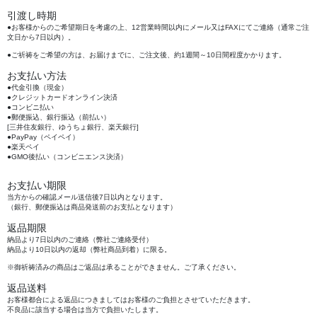
引渡し時期
●お客様からのご希望期日を考慮の上、12営業時間以内にメール又はFAXにてご連絡（通常ご注
文日から7日以内）。
●ご祈祷をご希望の方は、お届けまでに、ご注文後、約1週間～10日間程度かかります。
お支払い方法
●代金引換（現金）
●クレジットカードオンライン決済
●コンビニ払い
●郵便振込、銀行振込（前払い）
[三井住友銀行、ゆうちょ銀行、楽天銀行]
●PayPay（ペイペイ）
●楽天ペイ
●GMO後払い（コンビニエンス決済）
お支払い期限
当方からの確認メール送信後7日以内となります。
（銀行、郵便振込は商品発送前のお支払となります）
返品期限
納品より7日以内のご連絡（弊社ご連絡受付）
納品より10日以内の返却（弊社商品到着）に限る。
※御祈祷済みの商品はご返品は承ることができません。ご了承ください。
返品送料
お客様都合による返品につきましてはお客様のご負担とさせていただきます。
不良品に該当する場合は当方で負担いたします。