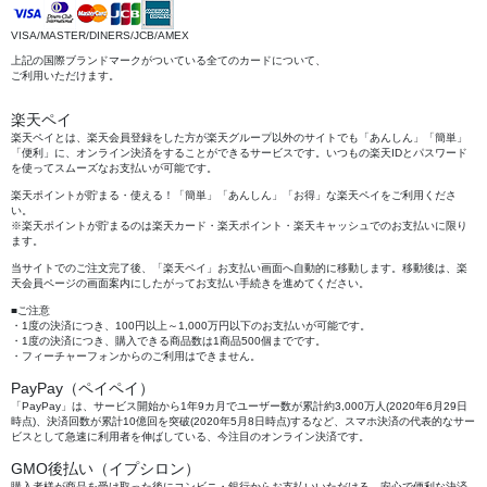
VISA/MASTER/DINERS/JCB/AMEX
上記の国際ブランドマークがついている全てのカードについて、
ご利用いただけます。
楽天ペイ
楽天ペイとは、楽天会員登録をした方が楽天グループ以外のサイトでも「あんしん」「簡単」
「便利」に、オンライン決済をすることができるサービスです。いつもの楽天IDとパスワード
を使ってスムーズなお支払いが可能です。
楽天ポイントが貯まる・使える！「簡単」「あんしん」「お得」な楽天ペイをご利用くださ
い。
※楽天ポイントが貯まるのは楽天カード・楽天ポイント・楽天キャッシュでのお支払いに限り
ます。
当サイトでのご注文完了後、「楽天ペイ」お支払い画面へ自動的に移動します。移動後は、楽
天会員ページの画面案内にしたがってお支払い手続きを進めてください。
■ご注意
・1度の決済につき、100円以上～1,000万円以下のお支払いが可能です。
・1度の決済につき、購入できる商品数は1商品500個までです。
・フィーチャーフォンからのご利用はできません。
PayPay（ペイペイ）
「PayPay」は、サービス開始から1年9カ月でユーザー数が累計約3,000万人(2020年6月29日
時点)、決済回数が累計10億回を突破(2020年5月8日時点)するなど、スマホ決済の代表的なサー
ビスとして急速に利用者を伸ばしている、今注目のオンライン決済です。
GMO後払い（イプシロン）
購入者様が商品を受け取った後にコンビニ・銀行からお支払いいただける、安心で便利な決済