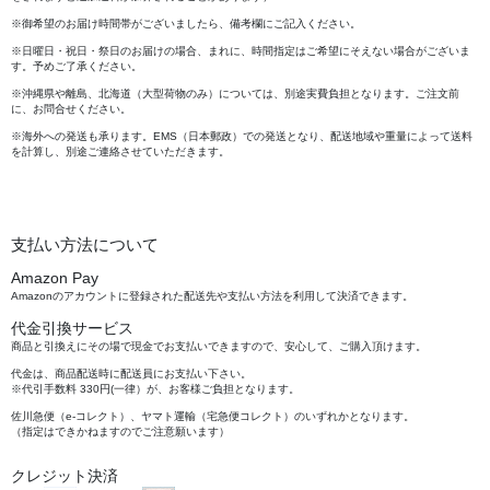
※御希望のお届け時間帯がございましたら、備考欄にご記入ください。
※日曜日・祝日・祭日のお届けの場合、まれに、時間指定はご希望にそえない場合がございま
す。予めご了承ください。
※沖縄県や離島、北海道（大型荷物のみ）については、別途実費負担となります。ご注文前
に、お問合せください。
※海外への発送も承ります。EMS（日本郵政）での発送となり、配送地域や重量によって送料
を計算し、別途ご連絡させていただきます。
支払い方法について
Amazon Pay
Amazonのアカウントに登録された配送先や支払い方法を利用して決済できます。
代金引換サービス
商品と引換えにその場で現金でお支払いできますので、安心して、ご購入頂けます。
代金は、商品配送時に配送員にお支払い下さい。
※代引手数料 330円(一律）が、お客様ご負担となります。
佐川急便（e-コレクト）、ヤマト運輸（宅急便コレクト）のいずれかとなります。
（指定はできかねますのでご注意願います）
クレジット決済