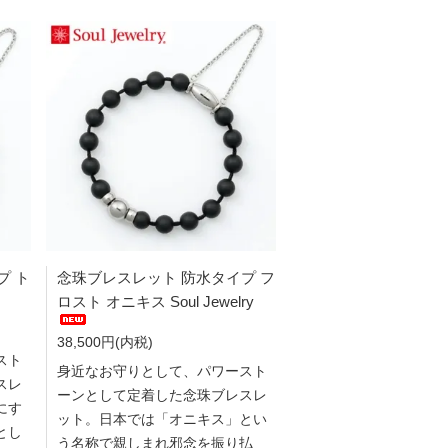
プ ト
念珠ブレスレット 防水タイプ フ
ロスト オニキス Soul Jewelry
38,500円(内税)
スト
身近なお守りとして、パワースト
スレ
ーンとして定着した念珠ブレスレ
にす
ット。日本では「オニキス」とい
とし
う名称で親しまれ邪念を振り払