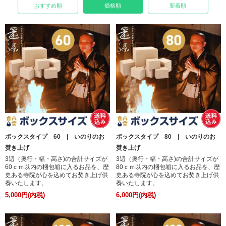
おすすめ順
価格順
新着順
ボックスタイプ 60 | いのりのお
ボックスタイプ 80 | いのりのお
焚き上げ
焚き上げ
3辺（奥行・幅・高さ)の合計サイズが
3辺（奥行・幅・高さ)の合計サイズが
60ｃｍ以内の梱包箱に入るお品を、歴
80ｃｍ以内の梱包箱に入るお品を、歴
史ある寺院が心を込めてお焚き上げ供
史ある寺院が心を込めてお焚き上げ供
養いたします。
養いたします。
5,000円(内税)
6,000円(内税)