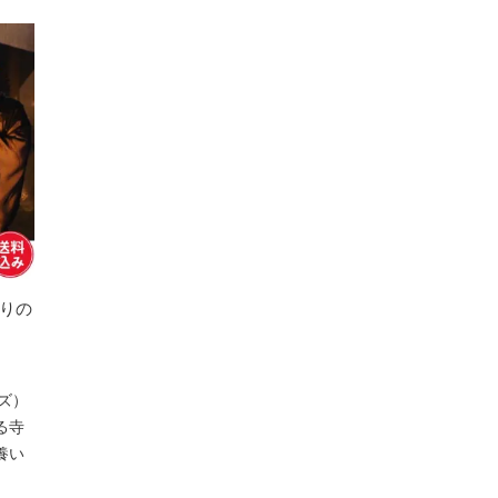
のりの
ズ）
る寺
養い