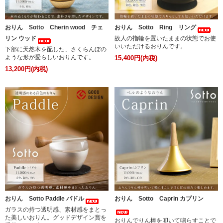
おりん Sotto Cherin wood チェ
おりん Sotto Ring リング
リン ウッド
故人の指輪を置いたままの状態でお使
いいただけるおりんです。
下部に天然木を配した、さくらんぼの
ような形が愛らしいおりんです。
15,400円(内税)
13,200円(内税)
おりん Sotto Paddle パドル
おりん Sotto Caprin カプリン
ガラスの持つ透明感、素材感をまとっ
た美しいおりん。グッドデザイン賞を
おりんでりん棒を叩いて鳴らすことで