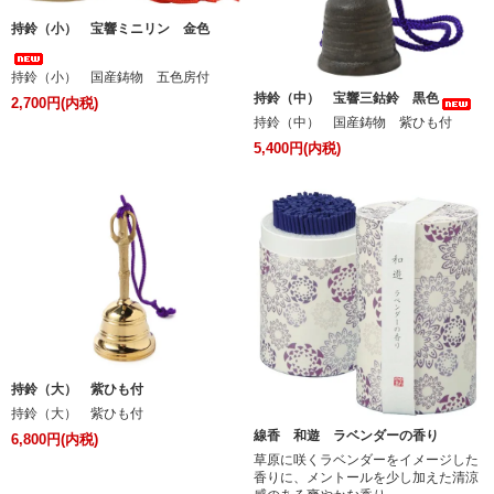
持鈴（小） 宝響ミニリン 金色
持鈴（小） 国産鋳物 五色房付
持鈴（中） 宝響三鈷鈴 黒色
2,700円(内税)
持鈴（中） 国産鋳物 紫ひも付
5,400円(内税)
持鈴（大） 紫ひも付
持鈴（大） 紫ひも付
線香 和遊 ラベンダーの香り
6,800円(内税)
草原に咲くラベンダーをイメージした
香りに、メントールを少し加えた清涼