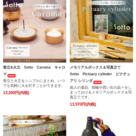
香立&火立 Sotto Caroma キャロ
メモリアルボックス＆写真立て
マ
Sotto Pictuary cylinder ピクチュ
香立と火立をシンプルにまとめ、いつ
アリ シリンダ
でも気軽に火を灯すことができます。
故人の遺品、指輪や思い出の品々をし
まっておけるメモリアルボックス＆写
13,200円(内税)
真立てです。
13,970円(内税)