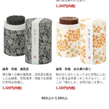
感のある爽やかな香り。
1,320円(内税)
線香 和遊 備長炭
線香 和遊 金木犀の香り
煙が極々少量の備長炭、活性炭を配合
秋の少し冷たくなってきた空気にふわ
したお線香。空気清浄・消臭でお部屋
りと香る金木犀（キンモクセイ）。ど
の空気を快適に。
こか「懐かしさ」を呼び起こす香り。
1,320円(内税)
1,320円(内税)
65
1
20
商品中
-
商品