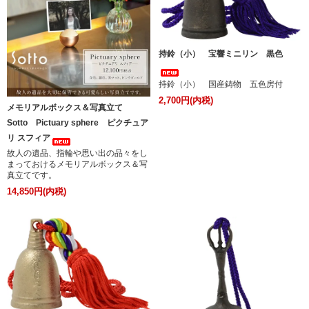
持鈴（小） 宝響ミニリン 黒色
持鈴（小） 国産鋳物 五色房付
2,700円(内税)
メモリアルボックス＆写真立て
Sotto Pictuary sphere ピクチュア
リ スフィア
故人の遺品、指輪や思い出の品々をし
まっておけるメモリアルボックス＆写
真立てです。
14,850円(内税)