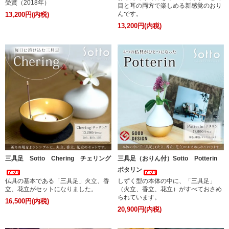
受賞（2018年）
目と耳の両方で楽しめる新感覚のおり
んです。
13,200円(内税)
13,200円(内税)
三具足 Sotto Chering チェリング
三具足（おりん付）Sotto Potterin
ポタリン
仏具の基本である「三具足」火立、香
しずく型の本体の中に、「三具足」
立、花立がセットになりました。
（火立、香立、花立）がすべておさめ
られています。
16,500円(内税)
20,900円(内税)