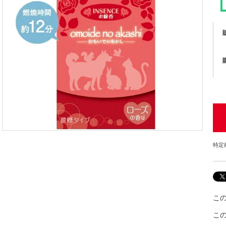
特定
こ
こ