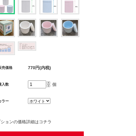
770円(内税)
販売価格
個
購入数
カラー
プションの価格詳細はコチラ