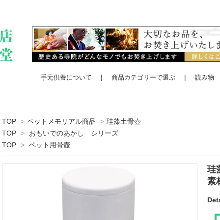
手元供養について
商品カテゴリーで選ぶ
読み物
TOP
>
ペットメモリアル商品
>
珪藻土骨壺
TOP
>
おもいでのあかし シリーズ
TOP
>
ペット用骨壺
珪
素
Deta