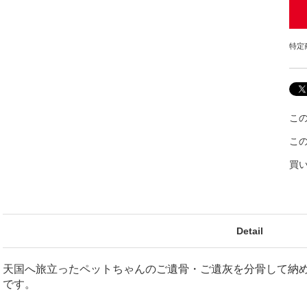
特定
こ
こ
買
Detail
天国へ旅立ったペットちゃんのご遺骨・ご遺灰を分骨して納
です。