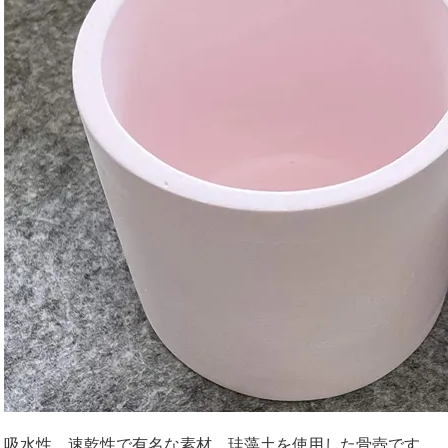
吸水性、速乾性で有名な素材、珪藻土を使用した骨壺です。