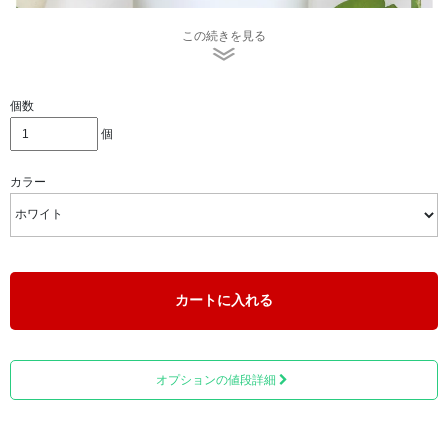
この続きを見る
個数
寂しさや喪失感を埋めるものとして近年増えつつある「手
個
元供養」の一つで、大切なペットちゃんを偲び、いつもそ
ばにいると感じることができるため、気持ちが前向きにな
カラー
れます。
カートに入れる
オプションの値段詳細