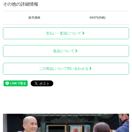
その他の詳細情報
販売価格
990円(内税)
吸水性、速乾性で有名な素材、珪藻土を使用した骨壺で
す。
支払い・配送について
通常使用される陶器の骨壺では、内部にたまった湿気など
を放出する事ができませんが、珪藻土は湿気を調整する天
返品について
然素材ですので、カビの発生を軽減する事ができます。
脱臭効果も期待でき、大切なお骨をリスクから守ります。
この商品について問い合わせる
※天然の珪藻土を使用しておりますので材質の特性上、若
干の色ムラやスジが入る場合がございますので、ご了承く
ださい。
カラーは選べる3色からお好みのカラーをお選びください。
■ホワイト