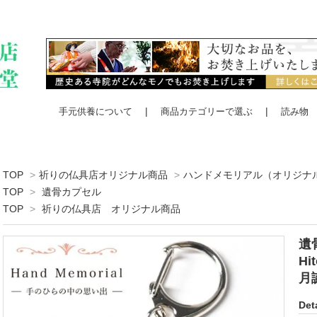
手元供養について
商品カテゴリーで選ぶ
読み物
TOP
>
祈りの仏具店オリジナル商品
>
ハンドメモリアル（オリジナ
TOP
>
遺骨カプセル
TOP
>
祈りの仏具店 オリジナル商品
遺骨
H
月
Deta