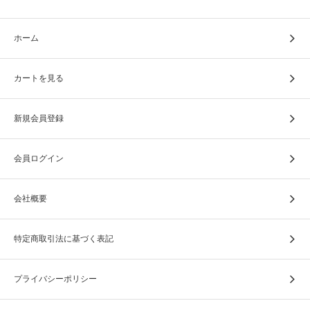
遺骨カプセルとは、ご遺骨やご遺灰を分骨して納めること
ホーム
ができます。
また、遺髪や遺毛、思い出の品なども少量納めて身につけ
ることもできます。
カートを見る
カプセルの本体に空洞があり、ネジで開閉することで納め
新規会員登録
ることができる仕組みになっています。
会員ログイン
会社概要
特定商取引法に基づく表記
プライバシーポリシー