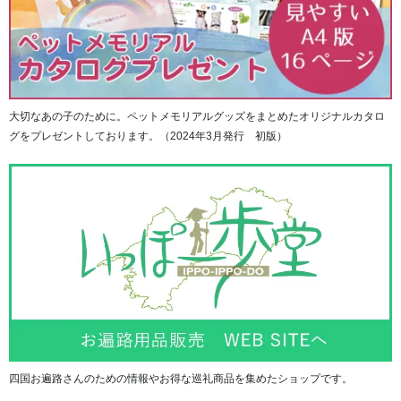
Hand Memorial（ハンドメモリアル）は、手のひら
（Hand）に想い（Memorial）を収めることのできるサイズ
になっております。
「手のひらの中に想いを納めてずっと一緒に」という気持
ちと、「大好きなあなたの笑顔をいつまでも」という想い
大切なあの子のために。ペットメモリアルグッズをまとめたオリジナルカタロ
を込めて生まれました。
グをプレゼントしております。（2024年3月発行 初版）
四国お遍路さんのための情報やお得な巡礼商品を集めたショップです。