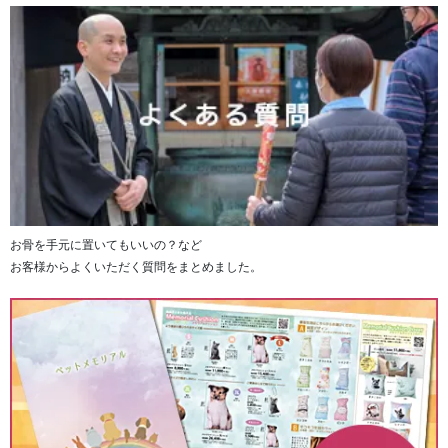
お骨を手元に置いてもいいの？など
お客様からよくいただく質問をまとめました。
チャームの部分の天然石は、フォスフォシデライト、水
晶、カルセドニーをあしらっております。
■チャームの天然石の意味
フォスフォシデライト・・・「精神的な疲れを癒す」
水晶・・・「癒し」
カルセドニー・・・「深く優しい癒し、絆」