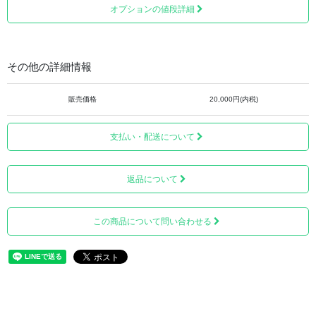
れる方も多く、「お焚き上げ」の需要が高まっておりま
オプションの値段詳細
す。
その他の詳細情報
■お品を安心して送り出せる「あんしん御札セット」
（有料オプション）
販売価格
20,000円(内税)
お品をお手元から祈りの仏具店へお送りいただく際に、
支払い・配送について
「お品だけをそのまま送るというのがよいのだろうか」
「大切なお品だからきちんと送り出したい」
返品について
という方がいらっしゃいます。
ご心配な方は、「安楽寺さまの御札（封印札）」と「御品
この商品について問い合わせる
を包む白い布（30㎝角）」がセットになった「あんしん御
札セット」をお申込みください。（＋1,500円の追加料金が
かかります）
白い布に御品を包み、御札（封印札）を添えてお品と共に
送り出すことで安心です。