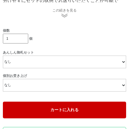
分けせずにセットの状態でお送りいただくことが可能で
す。
この続きを見る
ご供養（お焚き上げ）するお品は、3辺（奥行・幅・高さ)
の合計サイズが200ｃｍ以内の梱包箱に封入後、ヤマト運輸
に集荷依頼をして出荷するだけでですので手続きは簡単で
個数
安心です。
個
あんしん御札セット
個別お焚き上げ
2020年から続く新型コロナウイルスの影響で、在宅期間が
長く、身の回りを整理する方が増えています。
カートに入れる
一方、終活の一環として生前整理をされる方も増えている
中で、「粗末に扱えない品物」の処分方法にお困りになら