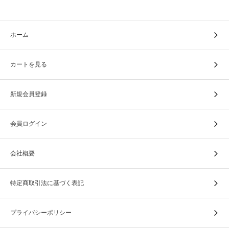
ホーム
■いのりのお焚き上げサービス ご利
用ステップ
カートを見る
①オンラインサイトからコースを選び、ご購入（決
新規会員登録
済完了）ください。
■価格に含まれるもの
会員ログイン
・お焚き上げ供養料
・お焚き上げ申し込みセット送料
会社概要
・お焚き上げできないお品の処理費用
・寺院へ配送伝票（着払い：ヤマト運輸）
・お焚き上げ証明書発行手数料
特定商取引法に基づく表記
②お申込書に必要事項をご記入の上、お品を封入く
ださい。
プライバシーポリシー