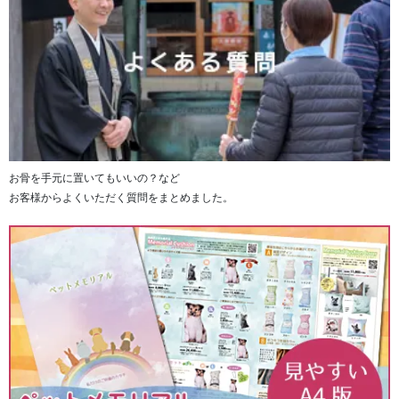
背面デザインは9種類からお選びいただけます。
お骨を手元に置いてもいいの？など
※お写真の切り抜きの形状によりレイアウトが異なる場合
お客様からよくいただく質問をまとめました。
がございます
クッション背面はデザイン（柄）のみになります。お名
前・日付・メッセージなどは入れられません。