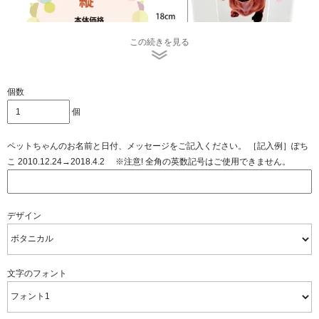
この続きを見る
個数
個
マグネット式のアクリル位牌にお写真・お名前・日付が印
ペットちゃんのお名前と日付、メッセージをご記入ください。 ［記入例］ぽち
刷され、取り外し可能です。
こ 2010.12.24→2018.4.2 ※注意! 全角の英数記号はご使用できません。
アクリルの透明感が仏具と合わせやすく、マグネット部分
のは別のお写真をお入れいただく事も可能です。
デザイン
文字のフォント