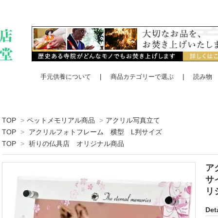
手元供養について
商品カテゴリーで選ぶ
読み物
TOP
>
ペットメモリアル商品
>
アクリル写真立て
TOP
>
アクリルフォトフレーム 横型 L判サイズ
TOP
>
祈りの仏具店 オリジナル商品
ア
サ
リ
Deta