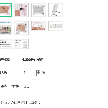
4,800円(内税)
販売価格
個
購入数
安楽寺 ご祈祷
プションの価格詳細はコチラ